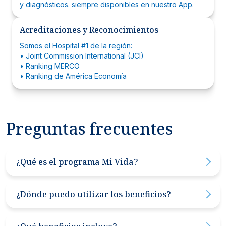
y diagnósticos. siempre disponibles en nuestro App.
Acreditaciones y Reconocimientos
Somos el Hospital #1 de la región:
• Joint Commission International (JCI)
• Ranking MERCO
• Ranking de América Economía
Preguntas frecuentes
¿Qué es el programa Mi Vida?
Mi Vida es un plan de descuentos médicos de Hospital
Clínica Bíblica que te brinda acceso a precios
¿Dónde puedo utilizar los beneficios?
preferenciales en consultas, procedimientos,
hospitalización, medicamentos y otros servicios. Si bien
Exclusivamente
en
las
sedes
de
Clínica
Bíblica
: San José
no es un seguro médico, podés complementar tu
(
sede
central
)
,
Santa
Ana (Pozos)
y
Aleste
(
Curridabat
)
.