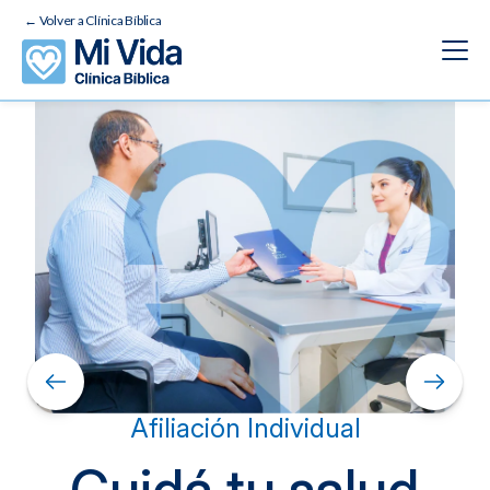
← Volver a Clínica Bíblica
Afiliación
Descuentos
Chequeo Médico
Promociones
Financiamiento
Afiliación Individual
Preguntas Frecuentes