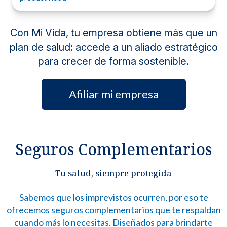
Desayuno.
Desayuno.
Parqueo.
Parqueo.
Afiliate al Plan de Beneficios Mi Vida y empezá a
Afiliate al Plan de Beneficios Mi Vida y empezá a
Con Mi Vida, tu empresa obtiene más que un
disfrutar este beneficio anual.
disfrutar este beneficio anual.
plan de salud: accede a un aliado estratégico
para crecer de forma sostenible.
Afiliar mi empresa
Seguros Complementarios
Tu salud, siempre protegida
Sabemos que los imprevistos ocurren, por eso te
ofrecemos seguros complementarios que te respaldan
cuando más lo necesitas. Diseñados para brindarte