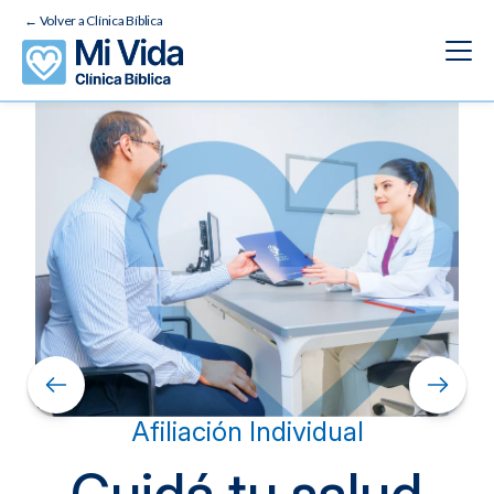
← Volver a Clínica Bíblica
Afiliación
Descuentos
Chequeo Médico
Promociones
Financiamiento
Afiliación Individual
Preguntas Frecuentes