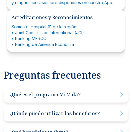
y diagnósticos. siempre disponibles en nuestro App.
Acreditaciones y Reconocimientos
Somos el Hospital #1 de la región:
• Joint Commission International (JCI)
• Ranking MERCO
• Ranking de América Economía
Preguntas frecuentes
¿Qué es el programa Mi Vida?
Mi Vida es un plan de descuentos médicos de Hospital
Clínica Bíblica que te brinda acceso a precios
¿Dónde puedo utilizar los beneficios?
preferenciales en consultas, procedimientos,
hospitalización, medicamentos y otros servicios. Si bien
Exclusivamente
en
las
sedes
de
Clínica
Bíblica
: San José
no es un seguro médico, podés complementar tu
(
sede
central
)
,
Santa
Ana (Pozos)
y
Aleste
(
Curridabat
)
.