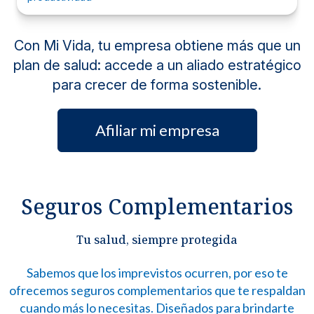
Creatinina
TSH
Afiliate al Plan de Beneficios Mi Vida y empezá a
Consulta con valoración médica.
Ácido Urico
disfrutar este beneficio anual.
Nitrógeno ureico
Desayuno
Parqueo
ADEMÁS, DE:
ADEMÁS, DE:
Con Mi Vida, tu empresa obtiene más que un
Volver
Volver
Afíliate ahora
Afíliate ahora
Consulta con valoración médica.
Volver
Volver
Afíliate ahora
Afíliate ahora
Electrocardiograma
Afiliate al Plan de Beneficios Mi Vida y empezá a
Electrocardiograma.
plan de salud: accede a un aliado estratégico
Consulta con valoración médica.
disfrutar este beneficio anual.
Desayuno.
Desayuno.
para crecer de forma sostenible.
Parqueo.
Parqueo.
Afiliate al Plan de Beneficios Mi Vida y empezá a
Afiliate al Plan de Beneficios Mi Vida y empezá a
disfrutar este beneficio anual.
disfrutar este beneficio anual.
Afiliar mi empresa
Seguros Complementarios
Tu salud, siempre protegida
Sabemos que los imprevistos ocurren, por eso te
ofrecemos seguros complementarios que te respaldan
cuando más lo necesitas. Diseñados para brindarte