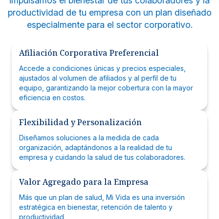
impulsamos el bienestar de tus colaboradores y la
productividad de tu empresa con un plan diseñado
especialmente para el sector corporativo.
Chequeos Médicos FEMENINOS
Chequeos Médicos MASCULINOS
Afiliación Corporativa Preferencial
Chequeos Médicos PEDIÁTRICOS
Chequeos Médicos Generales
Mujeres mayores de 40 años -
Hombres mayores de 40 años -
Accede a condiciones únicas y precios especiales,
Menores de 12 años - CHQ001001
Todo género y edad - CHQ00671
CHQ00396
CHQ00642
ajustados al volumen de afiliados y al perfil de tu
equipo, garantizando la mejor cobertura con la mayor
Un chequeo médico integral, adaptado a las
Un chequeo médico integral, adaptado a tus
eficiencia en costos.
Un chequeo médico integral, adaptado a tus
Un chequeo médico integral, adaptado a tus
necesidades de los más pequeños:
necesidades:
necesidades femeninas:
necesidades masculinas:
Pruebas de Laboratorio:
Pruebas de Laboratorio:
Flexibilidad y Personalización
Pruebas de Laboratorio:
Pruebas de Laboratorio:
Hemograma completo (glóbulos blancos y
Hemograma completo (globulos blancos y
Perfil de lípidos (HDL, VLDL, COL/HDL, LDL,
Hemograma completo (glóbulos blancos y
Diseñamos soluciones a la medida de cada
rojos,
rojos, hemoglobina, hematocrito y
TRIGLICERIDOS)
rojos, hemoglobina, hematocrito y
hemoglobina, hematocrito y plaquetas).
plaquetas.
organización, adaptándonos a la realidad de tu
Orina general (INFECCIÓN DEL TRACTO
plaquetas).
Orina general (infección del tracto urinario)
Glicemia (prediabetes)
empresa y cuidando la salud de tus colaboradores.
URINARIO)
Glicemia (prediabetes)
Parásitos en heces.
Perfil de lípidos (HDL, VLDL, COL/HDL, LDL,
Hemograma completo (glóbulos blancos y
Perfil de lípidos (HDL, VLDL, COL/HDL, LDL,
TRIGLICERIDOS)
ADEMÁS, DE:
rojos, hemoglobina, hematocrito y
TRIGLICERIDOS)
Valor Agregado para la Empresa
Orina general (INFECCIÓN DEL TRACTO
Audiometría
plaquetas.
Antígeno Prostático específico
URINARIO)
Consulta con valoración pediátrica.
Orina general (INFECCIÓN DEL TRACTO
Más que un plan de salud, Mi Vida es una inversión
SGPT (Evalúa función hepática)
ADEMÁS, DE:
Desayuno.
URINARIO)
estratégica en bienestar, retención de talento y
Creatinina
Mamografía
Parqueo.
SGPT (Evalúa función hepática)
productividad
Ácido Urico
Electrocardiograma