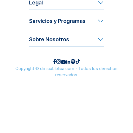
Legal
Términos y Condiciones
Servicios y Programas
Derechos y Deberes del Paciente
Acción Social
Contraloría de Servicios
Sobre Nosotros
Mi Vida
Trabajá con nosotros
Maternidad
Formas de pago
Servicios Médicos Empresariales
Copyright © clinicabiblica.com - Todos los derechos
Cotizar servicios
reservados.
Acreditaciones y Reconocimientos