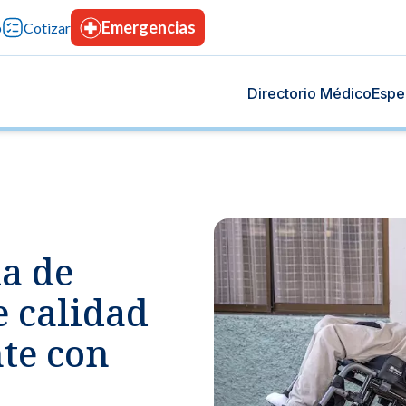
Emergencias
p
Cotizar
Directorio Médico
Espe
enerales
pecialidades
la de
icos generales diseñados para tu cuidado integral, con
un amplio equipo multidisciplinario en diversas
esional, tecnología avanzada y confianza permanente.
s médicas, brindando confianza, innovación y cuidado
 calidad
de tu vida.
Banco de sangre
Dermatología
a
nte con
 con tecnología de vanguardia
Doná sangre, salva vidas.
Prevención y cuidado integ
de tu corazón.
preventiva
Hospitalización
Otorrinolaringolog
s que te dan tranquilidad.
a & Obstetricia
Instalaciones modernas, con atención las 