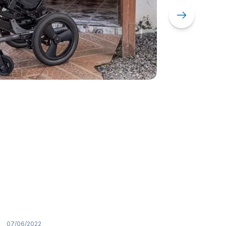
ria en manos de especialistas.
Flor
Orozc
Acc
róstata y vías urinarias.
lidades
cialidades.
s
dicas con aseguradoras nacionales e internacionales.
ría de servicios
apoyo para garantizar tu satisfacción.
07/06/2022