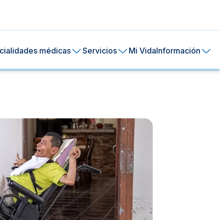
cialidades médicas
Servicios
Mi Vida
Información
15/1
L
d
l
ral de tu piel.
H
ía
24 horas.