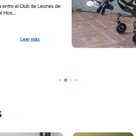
Salud auditiva y respirato
izada en todas las etapas de la mujer.
a entre el Club de Leones de
 Vacunación
Maternidad
l Hos...
& Traumatología
Urología General
ables para todas las edades.
Cuidado integral para mamá y bebé.
tas para huesos, músculos y articulaciones.
Especialistas en riñones, p
rología
Todas las especia
Leer más
tamiento integral de enfermedades digestivas.
Listado completo de espe
uros, pagos y
iable.
Seguro
 servicios para una experiencia médica clara y confiable.
Coberturas mé
s
Contralo
Supervisión y 